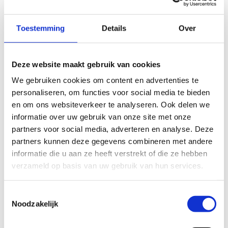
plaatsvindt op 18 juli in Heusden-Zolder voor 4 personen.
Toestemming
Details
Over
- Parkingticket voor 2 auto’s
4.2 De prijs is beperkt tot de (naakte) prijs, zie 4.1.
Geenszins kan worden verondersteld dat Sport
Deze website maakt gebruik van cookies
Vlaanderen de bijkomende diensten of producten,
gekoppeld aan de prijs, zou verlenen of toekennen.
We gebruiken cookies om content en advertenties te
personaliseren, om functies voor social media te bieden
5. Aansprakelijkheid van Sport Vlaanderen
en om ons websiteverkeer te analyseren. Ook delen we
5.1. Sport Vlaanderen is niet verantwoordelijk voor
informatie over uw gebruik van onze site met onze
mogelijke schade, lichamelijke letsels of ongevallen die
partners voor social media, adverteren en analyse. Deze
zich zouden kunnen voordoen als gevolg van het winnen
partners kunnen deze gegevens combineren met andere
van een prijs en/of deelname aan een wedstrijd of indien
informatie die u aan ze heeft verstrekt of die ze hebben
de prijs niet voldoet aan de gecreëerde verwachtingen.
verzameld op basis van uw gebruik van hun services.
5.2. Sport Vlaanderen is niet verantwoordelijk voor het
niet kunnen bezorgen van een prijs wanneer de deelnemer
Toestemmingsselectie
Noodzakelijk
onvoldoende, onvolledige of foute contactgegevens opgaf
bij zijn deelname.