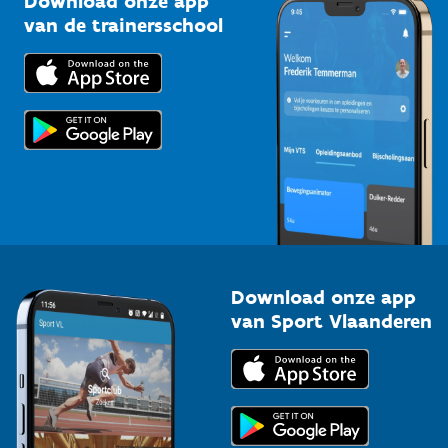
Download onze app
Bedrijven
van de trainersschool
Downloads
Trainers en begeleiders
Voor de pers
Scholen
Topsporters
Organisatoren van sportevenementen
Download onze app
van Sport Vlaanderen