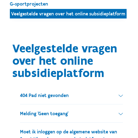
G-sportprojecten
Veelgestelde vragen over het online subsidieplatform
Veelgestelde vragen
over het online
subsidieplatform
404 Pad niet gevonden
Wanneer je deze melding te zien krijgt raden we
Melding 'Geen toegang'
aan om te proberen in te loggen met een andere
browser.
Wanneer je onderstaande boodschap te zien
Moet ik inloggen op de algemene website van