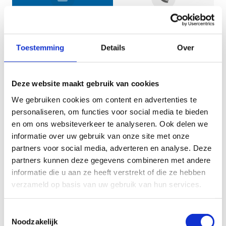
Jouw gegevens
Toestemming
Details
Over
Deze website maakt gebruik van cookies
We gebruiken cookies om content en advertenties te
personaliseren, om functies voor social media te bieden
en om ons websiteverkeer te analyseren. Ook delen we
informatie over uw gebruik van onze site met onze
Geef aan tot welk domein jouw vraag behoort
partners voor social media, adverteren en analyse. Deze
partners kunnen deze gegevens combineren met andere
KIES EEN DOMEIN
informatie die u aan ze heeft verstrekt of die ze hebben
verzameld op basis van uw gebruik van hun services.
Jouw vraag
Toestemmingsselectie
Noodzakelijk