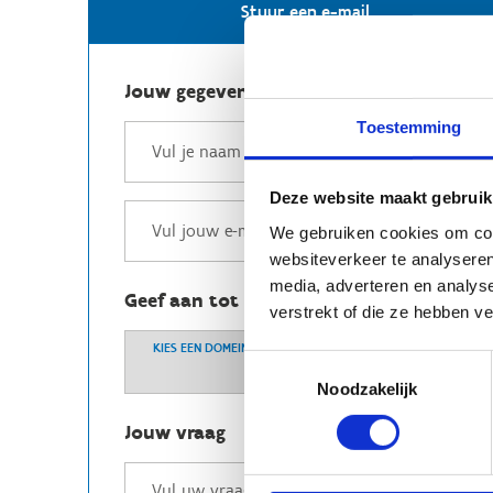
Stuur een e-mail
Jouw gegevens
Toestemming
Deze website maakt gebruik
We gebruiken cookies om cont
websiteverkeer te analyseren
media, adverteren en analys
Geef aan tot welk domein jouw vraag b
verstrekt of die ze hebben v
KIES EEN DOMEIN
Toestemmingsselectie
Noodzakelijk
Jouw vraag