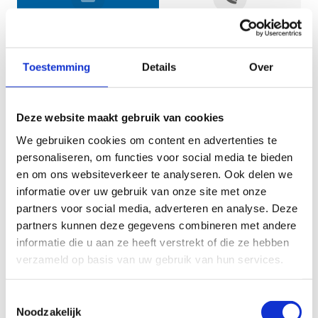
Jouw gegevens
Toestemming
Details
Over
Deze website maakt gebruik van cookies
We gebruiken cookies om content en advertenties te
personaliseren, om functies voor social media te bieden
en om ons websiteverkeer te analyseren. Ook delen we
informatie over uw gebruik van onze site met onze
Geef aan tot welk domein jouw vraag behoort
partners voor social media, adverteren en analyse. Deze
partners kunnen deze gegevens combineren met andere
KIES EEN DOMEIN
informatie die u aan ze heeft verstrekt of die ze hebben
verzameld op basis van uw gebruik van hun services.
Jouw vraag
Toestemmingsselectie
Noodzakelijk