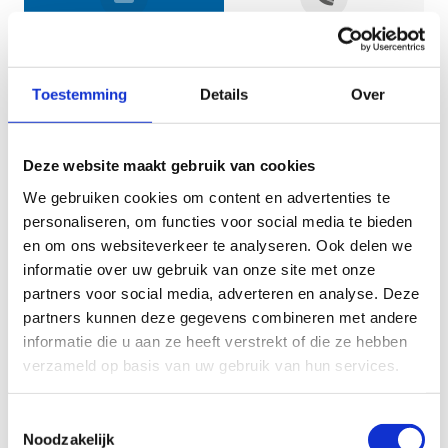
Jouw gegevens
Toestemming
Details
Over
Deze website maakt gebruik van cookies
We gebruiken cookies om content en advertenties te
personaliseren, om functies voor social media te bieden
en om ons websiteverkeer te analyseren. Ook delen we
informatie over uw gebruik van onze site met onze
Geef aan tot welk domein jouw vraag behoort
partners voor social media, adverteren en analyse. Deze
partners kunnen deze gegevens combineren met andere
KIES EEN DOMEIN
informatie die u aan ze heeft verstrekt of die ze hebben
verzameld op basis van uw gebruik van hun services.
Jouw vraag
Toestemmingsselectie
Noodzakelijk