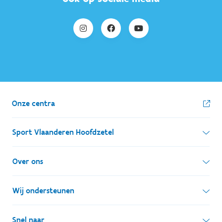
Onze centra
Sport Vlaanderen Hoofdzetel
Simon Bolivarlaan 17
Over ons
1000 Brussel
Wie zijn we, wat doen we
Wij ondersteunen
Ondernemingsnummer: BE 0248.142.826
Onze centra
Postadres
Lokale besturen
Snel naar