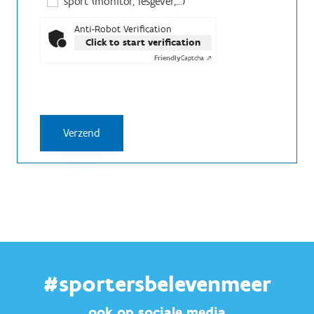
sport (monitor, lesgever,...)
Anti-Robot Verification
Click to start verification
Friendly
Captcha ⇗
#sportersbelevenmeer
ook op sociale media