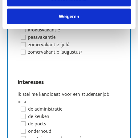
Ik ben beschikbaar in volgende
schoolvakanties
herfstvakantie
Weigeren
kerstvakantie
krokusvakantie
paasvakantie
zomervakantie (juli)
zomervakantie (augustus)
Interesses
Ik stel me kandidaat voor een studentenjob
in:
*
de administratie
de keuken
de poets
onderhoud