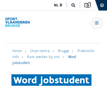
NL
Home
Onze centra
Brugge
Praktische
info
Kom werken bij ons
Word
jobstudent
Word jobstudent