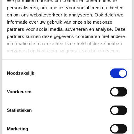
We gebruiken cookies om content en advertenties te
Type onderwijs
*
personaliseren, om functies voor social media te bieden
Basisonderwijs
en om ons websiteverkeer te analyseren. Ook delen we
BuBaO
informatie over uw gebruik van onze site met onze
Secundair onderwijs
partners voor social media, adverteren en analyse. Deze
BuSO
partners kunnen deze gegevens combineren met andere
informatie die u aan ze heeft verstrekt of die ze hebben
verzameld op basis van uw gebruik van hun services.
Toestemmingsselectie
Noodzakelijk
Maaltijden en overnachting
Dagen
Voorkeuren
Maandag
Dinsdag
Woensdag
Statistieken
Donderdag
Vrijdag
Marketing