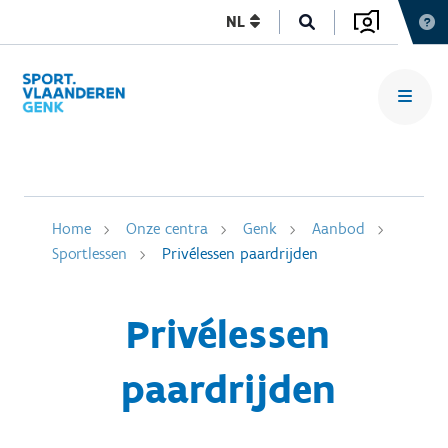
NL
Home
Onze centra
Genk
Aanbod
Sportlessen
Privélessen paardrijden
Privélessen
paardrijden