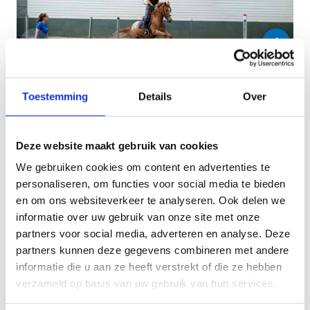
Toestemming
Details
Over
Deze website maakt gebruik van cookies
We gebruiken cookies om content en advertenties te
personaliseren, om functies voor social media te bieden
en om ons websiteverkeer te analyseren. Ook delen we
informatie over uw gebruik van onze site met onze
Heb ik recht op een fiscaal attest?
partners voor social media, adverteren en analyse. Deze
partners kunnen deze gegevens combineren met andere
informatie die u aan ze heeft verstrekt of die ze hebben
Heb ik recht op een fiscaal attest als mijn kind
verzameld op basis van uw gebruik van hun services.
deelneemt aan sportlessen georganiseerd door
Sport Vlaanderen?
Meer weten? Aarzel niet en