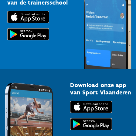
Bedrijven
van de trainersschool
Downloads
Trainers en begeleiders
Voor de pers
Scholen
Topsporters
Organisatoren van sportevenementen
Download onze app
van Sport Vlaanderen