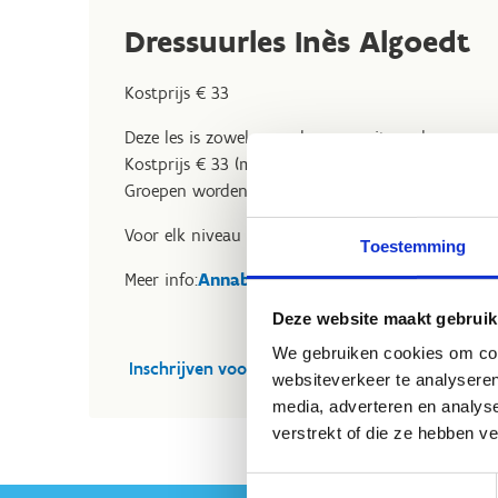
Dressuurles Inès Algoedt
Kostprijs € 33
Deze les is zowel voor dressuurruiters als voor spr
Kostprijs € 33 (max 2 deelnemers per uur of 30 m
Groepen worden verdeeld per niveau en per uur
Voor elk niveau
Toestemming
Meer info:
Annabel.Uyttenhove@sport.vlaande
Deze website maakt gebruik
We gebruiken cookies om cont
Inschrijven voor dressuurles
websiteverkeer te analyseren
media, adverteren en analys
verstrekt of die ze hebben v
Toestemmingsselectie