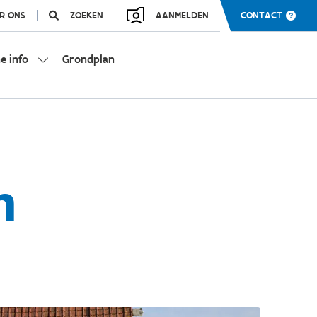
R ONS
ZOEKEN
AANMELDEN
CONTACT
e info
Grondplan
n