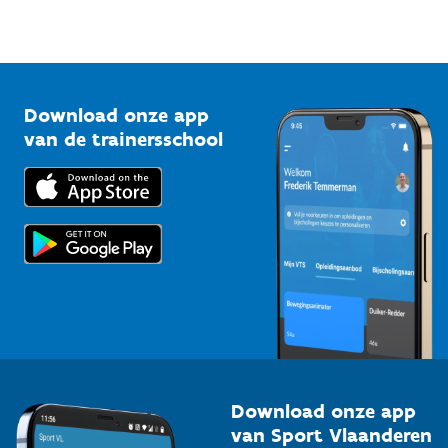
Sportfederaties
Mountainbikeroutes
Onze nieuwsbrieven
1210 Brussel
G-sport
Vlaamse Trainersschool
Sportclubs
Kennisplatform
Download onze app
Bedrijven
van de trainersschool
Downloads
Trainers en begeleiders
Voor de pers
Scholen
Topsporters
Organisatoren van sportevenementen
Download onze app
van Sport Vlaanderen