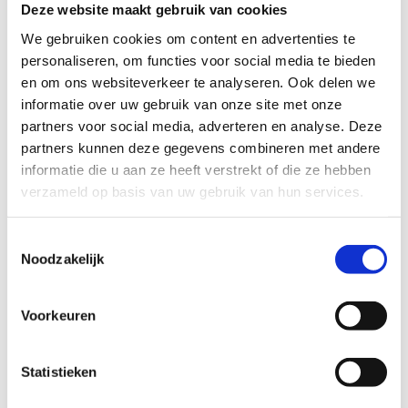
Deze website maakt gebruik van cookies
We gebruiken cookies om content en advertenties te
personaliseren, om functies voor social media te bieden
Voor jou gelezen, beluisterd,
en om ons websiteverkeer te analyseren. Ook delen we
bekeken, getest
informatie over uw gebruik van onze site met onze
partners voor social media, adverteren en analyse. Deze
Met deze rubriek willen we bronnen of tools
partners kunnen deze gegevens combineren met andere
aanreiken die jou als trainer kunnen inspireren,
informatie die u aan ze heeft verstrekt of die ze hebben
(nog) beter wapenen om bepaalde herkenbare
verzameld op basis van uw gebruik van hun services.
(soms gevoelige) situaties met vertrouwen
tegemoet te zien en kordaat, maar respectvol (en
Toestemmingsselectie
discreet) aan te pakken en tot een goed einde te
Noodzakelijk
brengen.
Voor jou gelezen-beluisterd-bekeken-getest
Voorkeuren
Statistieken