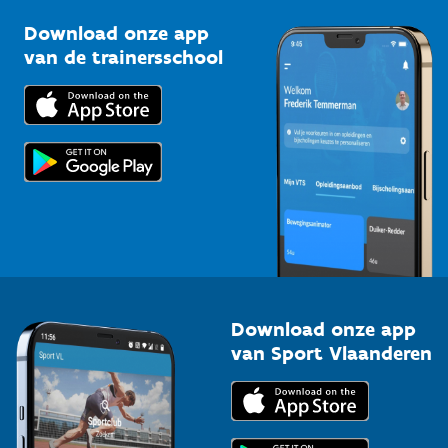
Sportclubs
Kennisplatform
Download onze app
Bedrijven
van de trainersschool
Downloads
Trainers en begeleiders
Voor de pers
Scholen
Topsporters
Organisatoren van sportevenementen
Download onze app
van Sport Vlaanderen