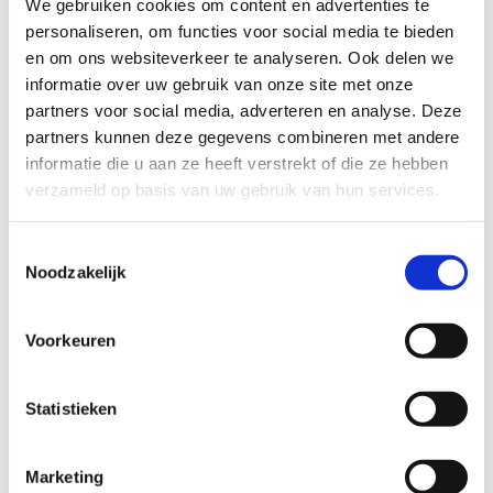
We gebruiken cookies om content en advertenties te
Programma
personaliseren, om functies voor social media te bieden
Schrijf je in
en om ons websiteverkeer te analyseren. Ook delen we
Locatie
informatie over uw gebruik van onze site met onze
partners voor social media, adverteren en analyse. Deze
partners kunnen deze gegevens combineren met andere
informatie die u aan ze heeft verstrekt of die ze hebben
Locatie
verzameld op basis van uw gebruik van hun services.
Toestemmingsselectie
KU Leuven
Noodzakelijk
Deze masterclass zal plaatsvinden in de gebouwen van
de KU Leuven (Faculteit Bewegings- en
Voorkeuren
Revalidatiewetenschappen, gebouw De Nayer (Sportkot
GDN, KU Leuven)).
Statistieken
Adres
: Tervuursevest 101, 3001 Leuven (Heverlee)
Marketing