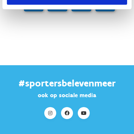
DAGEN
UREN
MINUTEN
SECONDEN
#sportersbelevenmeer
ook op sociale media