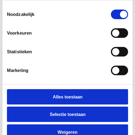
Wanneer
Toestemmingsselectie
We organiseren deze masterclass op
zaterdag 12
Noodzakelijk
december 2026
.
Voorkeuren
Doelgroep
Statistieken
Trainers actief binnen een prestatiecontext (Trainer B of
Trainer A) en trainers met doorgedreven interesse voor
het topic female athlete.
Marketing
Alles toestaan
Selectie toestaan
126
22
20
18
Weigeren