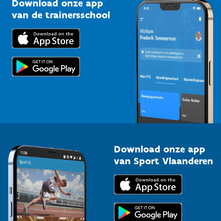
Download onze app
Bedrijven
van de trainersschool
Downloads
Trainers en begeleiders
Voor de pers
Scholen
Topsporters
Organisatoren van sportevenementen
Download onze app
van Sport Vlaanderen