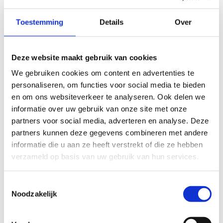
en onderzoek als deeltijds professor aan de KU Leuven.
Toestemming
Details
Over
Empathisch in de omgang, veeleisend in de inhoud en
steeds resultaatgericht, staat Rowe bekend als een
creatieve leider met oog voor zowel mens als missie.
Deze website maakt gebruik van cookies
Hij is doctor in de lichamelijke opvoeding (PhD LO) en
We gebruiken cookies om content en advertenties te
Trainer A Basketbal.
personaliseren, om functies voor social media te bieden
en om ons websiteverkeer te analyseren. Ook delen we
informatie over uw gebruik van onze site met onze
partners voor social media, adverteren en analyse. Deze
partners kunnen deze gegevens combineren met andere
Pol Rowe
informatie die u aan ze heeft verstrekt of die ze hebben
verzameld op basis van uw gebruik van hun services.
Toestemmingsselectie
Noodzakelijk