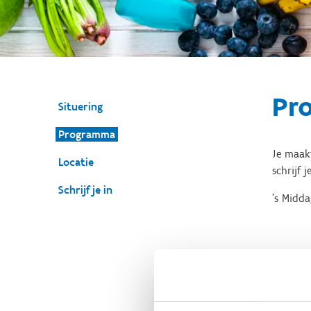
Pr
Situering
Programma
Je maak
Locatie
schrijf 
Schrijf je in
's Midda
Verw
Welk