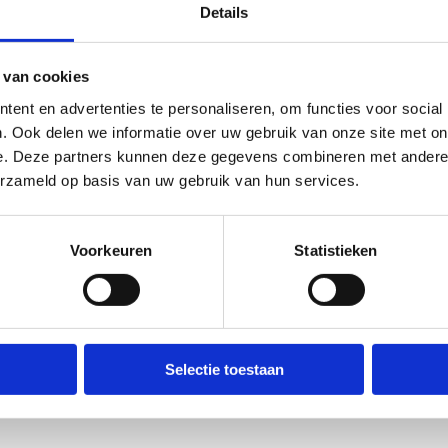
Details
e 1 | 09.30u - 10.45u
sprincipes voor het kwantificeren van trainingsbelasting en monit
 van cookies
oudingssport (
Prof. dr. Jan Boone - UGent
)
ent en advertenties te personaliseren, om functies voor social
e 2 | 11.00u - 12.15u
. Ook delen we informatie over uw gebruik van onze site met on
ective monitoring in teamsports: the proof of the pudding is in th
e. Deze partners kunnen deze gegevens combineren met andere i
trainingsbelasting naar het optimaliseren van training en prestati
erzameld op basis van uw gebruik van hun services.
nt
)
djeslunch | 12.15u-13.30u
t performance by doing nothing: Recovery and sleep (met voorbee
Voorkeuren
Statistieken
 De Beuckelaer - KULeuven
)
oorzien een broodjeslunch voor alle deelnemers.
ie 3 | 13.30u-14.45u
Selectie toestaan
overtraining syndrome (
Prof dr. Romain Meeusen - Vrije Universite
ink tussen mentale en fysieke vermoeidheid (
Prof dr. Bart Roelands