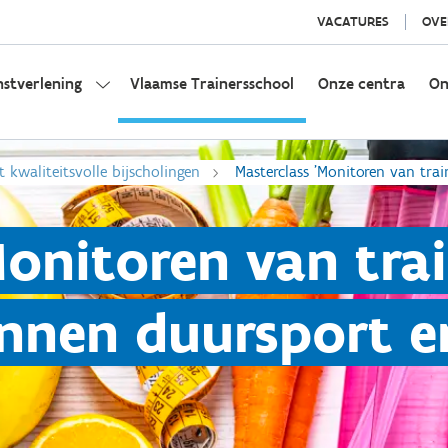
VACATURES
OVE
nstverlening
Vlaamse Trainersschool
Onze centra
On
t kwaliteitsvolle bijscholingen
Masterclass 'Monitoren van tra
Monitoren van tra
nnen duursport e