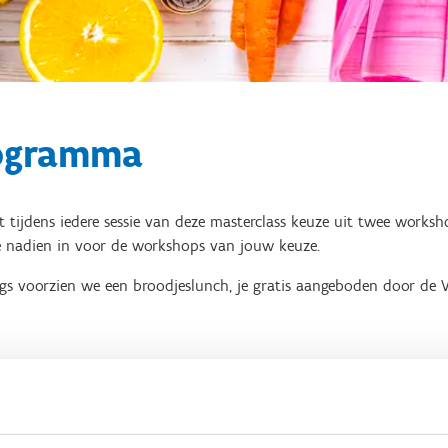
ogramma
t tijdens iedere sessie van deze masterclass keuze uit twee wor
je nadien in voor de workshops van jouw keuze.
gs voorzien we een broodjeslunch, je gratis aangeboden door de V
elkoming | 09.00u-09.30u
om! Neem gerust een drankje van het drankenbuffet.