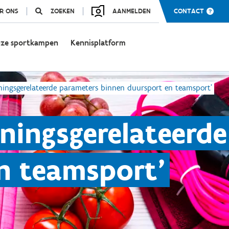
R ONS
ZOEKEN
AANMELDEN
CONTACT
ze sportkampen
Kennisplatform
iningsgerelateerde parameters binnen duursport en teamsport'
iningsgerelateerde
n teamsport'