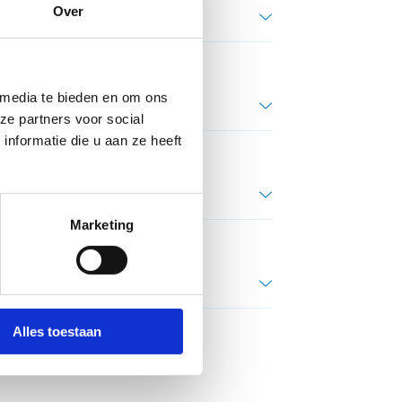
Over
oren van het trainingsproces in
 media te bieden en om ons
ze partners voor social
e eating (
dr. Kobe Houtmeyers - KULeuven
)
nformatie die u aan ze heeft
e in uithoudingssporten (
Dr. Kobe Vermeire -
lden en valkuilen uit teamsporten) (
Prof dr.
Marketing
Alles toestaan
it Brussel
)
 - Vrije Universiteit Brussel
)