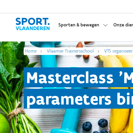
Sporten & bewegen
Onze die
Home
Vlaamse Trainersschool
VTS organiseer
Masterclass '
parameters bi