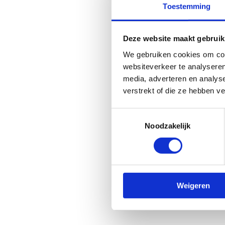
Toestemming
Sessi
Basi
Deze website maakt gebruik
uith
We gebruiken cookies om cont
Sessi
websiteverkeer te analyseren
Subj
media, adverteren en analys
Van 
verstrekt of die ze hebben v
UGe
Broo
Toestemmingsselectie
Boos
Noodzakelijk
Toon
We v
Sess
Weigeren
The 
De l