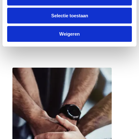
00
00
00
00
Selectie toestaan
DAGEN
UREN
MINUTEN
SECONDEN
Weigeren