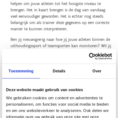
helpen om jouw atleten tot het hoogste niveau te
brengen. Het in kaart brengen is de dag van vandaag
veel eenvoudiger geworden. Het is echter nog steeds
belangrijk om als trainer deze gegevens op een correcte
manier te kunnen interpreteren.
Ben jij nieuwsgierig naar hoe jij jouw atleten binnen de
uithoudingssport of teamsporten kan monitoren? Wil jij
graag meer weten over hoe je deze gegevens correct kan
interpreteren en ervoor kan zorgen dat jouw atleten
hierdoor naar een hoger niveau gaan? Hoe voorkom je
overtraining en wat is het verband met herstel en
Toestemming
Details
Over
slaap?
Tijdens deze masterclass krijg je een antwoord op al
Deze website maakt gebruik van cookies
deze vragen van zes experts.
We gebruiken cookies om content en advertenties te
personaliseren, om functies voor social media te bieden
en om ons websiteverkeer te analyseren. Ook delen we
informatie over uw gebruik van onze site met onze