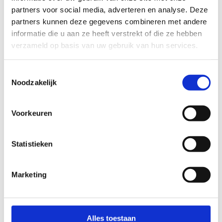
Wanneer
partners voor social media, adverteren en analyse. Deze
partners kunnen deze gegevens combineren met andere
We organiseren deze masterclass op
zaterdag 16
informatie die u aan ze heeft verstrekt of die ze hebben
december 2023
van 9.00u-15.00u.
verzameld op basis van uw gebruik van hun services.
Toestemmingsselectie
Doelgroep
Noodzakelijk
Trainers actief binnen een prestatiecontext (Trainer B of
Trainer A) en trainers met doorgedreven interesse voor
Voorkeuren
het monitoren van trainingsgerelateerde parameters
binnen duursport en teamsport.
Statistieken
Marketing
Alles toestaan