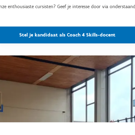
nze enthousiaste cursisten? Geef je interesse door via onderstaand
Stel je kandidaat als Coach 4 Skills-docent