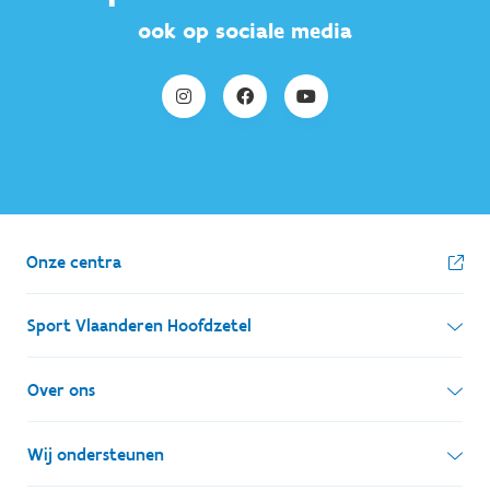
ook op sociale media
Onze centra
Sport Vlaanderen Hoofdzetel
Simon Bolivarlaan 17
Over ons
1000 Brussel
Wie zijn we, wat doen we
Wij ondersteunen
Ondernemingsnummer: BE 0248.142.826
Onze centra