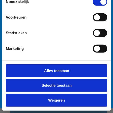
watersportbaan
Noodzakelijk
🚫 Helaas is er blauwalg vastgesteld in onze
Voorkeuren
watersportbaan. Dit betekent dat er vanaf nu een
recreatieverbod geldt. 🛶 Roeien, kajakken en zeilen
Statistieken
wordt afgeraden, maar kunnen mits volgende
voorzorgsmaatregelen: • Handen wassen en ontsmetten
Vraag je
na elke training. • Boten goed afspoelen na elke
Marketing
sportinitiatie
training. • Niet in de drijflaag varen. • Niet voor
aan
personen met een zwakke gezondheid. Voor de
openwaterzwemmers is er een alternatieve zwemlocatie
Alles toestaan
voorzien. Bedankt voor jullie begrip! 💙
Selectie toestaan
Contacteer ons
Lees meer over de alternatieve zwemlocatie
+32 3 860 78 45
Weigeren
Stuur een bericht