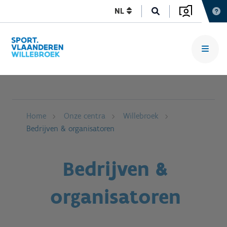
NL
Home
Onze centra
Willebroek
Bedrijven & organisatoren
Bedrijven &
organisatoren