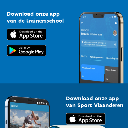
Vlaamse Trainersschool
Sportclubs
Kennisplatform
Download onze app
Bedrijven
van de trainersschool
Downloads
Trainers en begeleiders
Voor de pers
Scholen
Topsporters
Organisatoren van sportevenementen
Download onze app
van Sport Vlaanderen