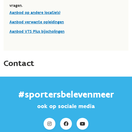
#sportersbelevenmeer
ook op sociale media