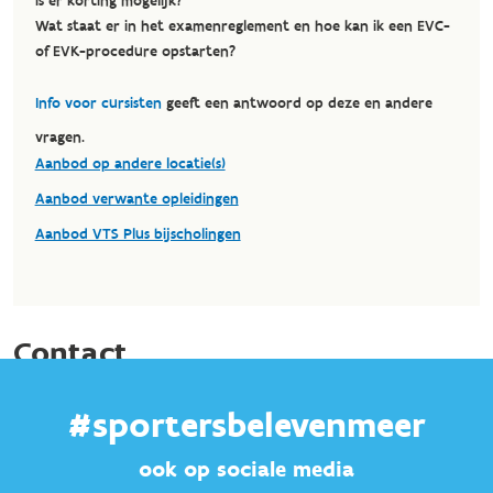
#sportersbelevenmeer
ook op sociale media