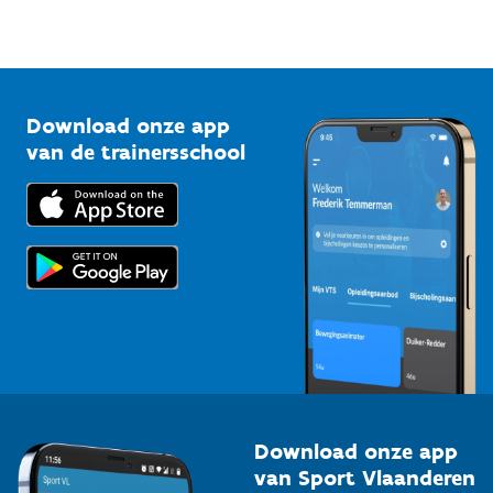
Sportfederaties
Mountainbikeroutes
Onze nieuwsbrieven
1210 Brussel
G-sport
Vlaamse Trainersschool
Sportclubs
Kennisplatform
Download onze app
Bedrijven
van de trainersschool
Downloads
Trainers en begeleiders
Voor de pers
Scholen
Topsporters
Organisatoren van sportevenementen
Download onze app
van Sport Vlaanderen