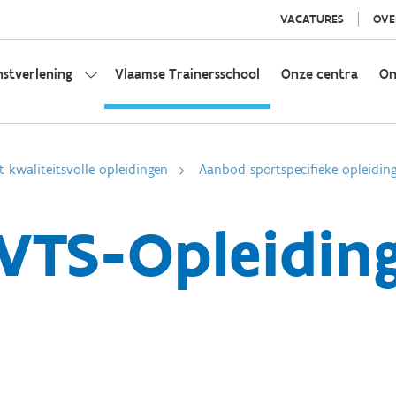
VACATURES
OVE
nstverlening
Vlaamse Trainersschool
Onze centra
On
t kwaliteitsvolle opleidingen
Aanbod sportspecifieke opleidin
VTS-Opleidin