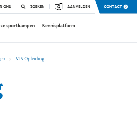
R ONS
ZOEKEN
AANMELDEN
CONTACT
ze sportkampen
Kennisplatform
gen
VTS-Opleiding
g