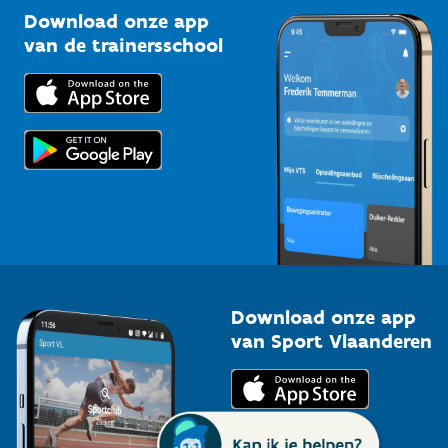
Kennisplatform
Download onze app
Bedrijven
van de trainersschool
Downloads
Trainers en begeleiders
Voor de pers
Scholen
Topsporters
Organisatoren van sportevenementen
Download onze app
van Sport Vlaanderen