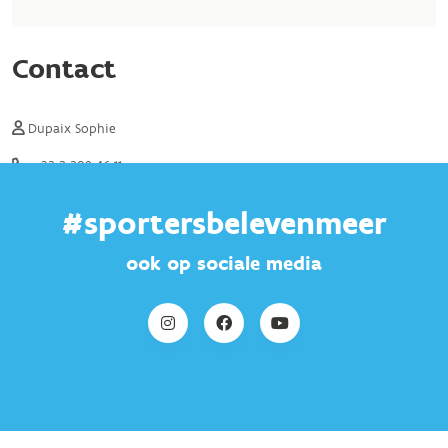
#sportersbelevenmeer
ook op sociale media