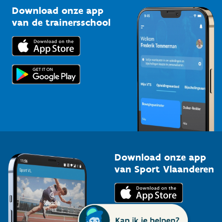
Kennisplatform
Download onze app
Bedrijven
van de trainersschool
Downloads
Trainers en begeleiders
Voor de pers
Scholen
Topsporters
Organisatoren van sportevenementen
Download onze app
van Sport Vlaanderen