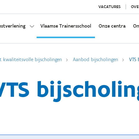
VACATURES
OVE
nstverlening
Vlaamse Trainersschool
Onze centra
On
t kwaliteitsvolle bijscholingen
Aanbod bijscholingen
VTS 
VTS bijscholin