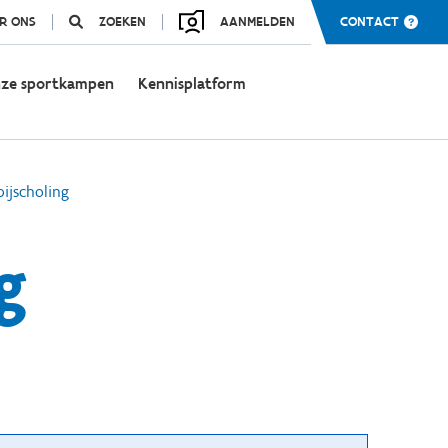
R ONS
ZOEKEN
AANMELDEN
CONTACT
ze sportkampen
Kennisplatform
bijscholing
g