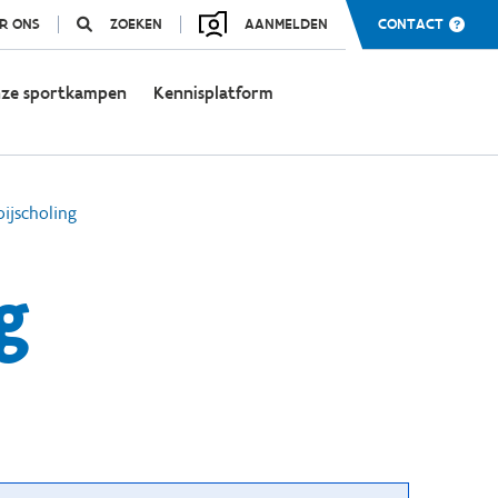
R ONS
ZOEKEN
AANMELDEN
CONTACT
ze sportkampen
Kennisplatform
bijscholing
g