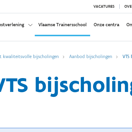
VACATURES
OVE
nstverlening
Vlaamse Trainersschool
Onze centra
On
t kwaliteitsvolle bijscholingen
Aanbod bijscholingen
VTS 
VTS bijscholin