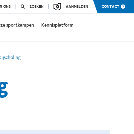
R ONS
ZOEKEN
AANMELDEN
CONTACT
ze sportkampen
Kennisplatform
bijscholing
g