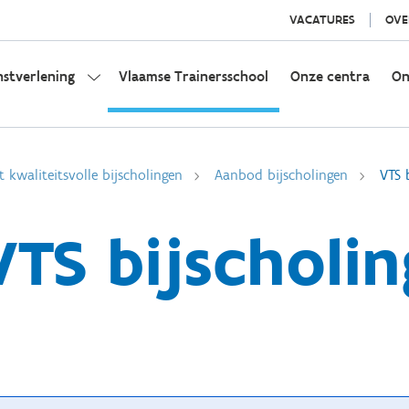
VACATURES
OVE
nstverlening
Vlaamse Trainersschool
Onze centra
On
t kwaliteitsvolle bijscholingen
Aanbod bijscholingen
VTS 
VTS bijscholin