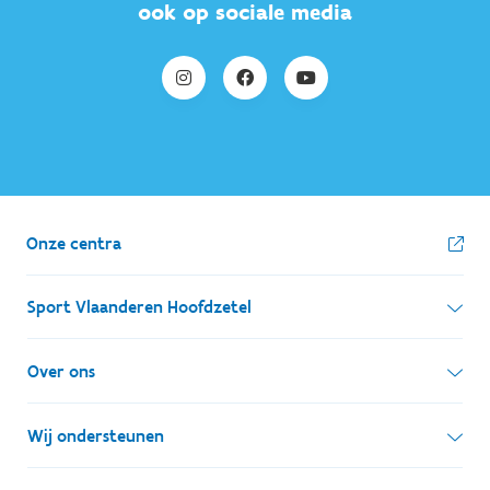
ook op sociale media
Onze centra
Sport Vlaanderen Hoofdzetel
Simon Bolivarlaan 17
Over ons
1000 Brussel
Wie zijn we, wat doen we
Wij ondersteunen
Ondernemingsnummer: BE 0248.142.826
Onze centra
Postadres