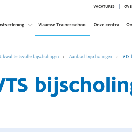
VACATURES
OVE
nstverlening
Vlaamse Trainersschool
Onze centra
On
t kwaliteitsvolle bijscholingen
Aanbod bijscholingen
VTS 
VTS bijscholin