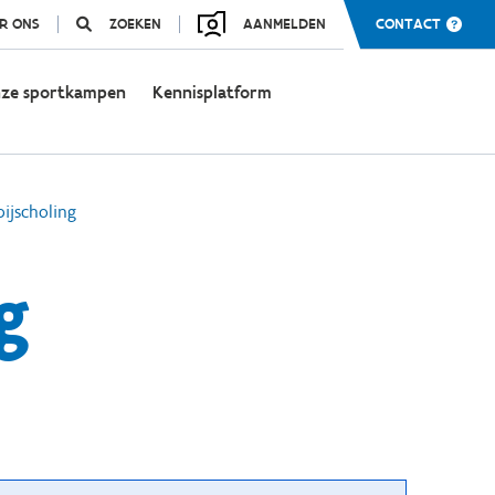
R ONS
ZOEKEN
AANMELDEN
CONTACT
ze sportkampen
Kennisplatform
bijscholing
g