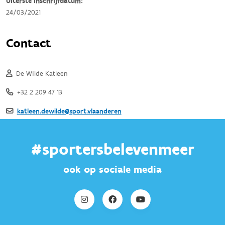
#sportersbelevenmeer
ook op sociale media