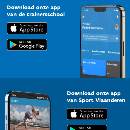
Sportclubs
Kennisplatform
Download onze app
Bedrijven
van de trainersschool
Downloads
Trainers en begeleiders
Voor de pers
Scholen
Topsporters
Organisatoren van sportevenementen
Download onze app
van Sport Vlaanderen