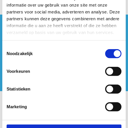
informatie over uw gebruik van onze site met onze
partners voor social media, adverteren en analyse. Deze
partners kunnen deze gegevens combineren met andere
informatie die u aan ze heeft verstrekt of die ze hebben
#sportersbelevenmeer
verzameld op basis van uw gebruik van hun services.
ook op sociale media
Toestemmingsselectie
Noodzakelijk
Voorkeuren
Statistieken
Onze centra
Marketing
Sport Vlaanderen Hoofdzetel