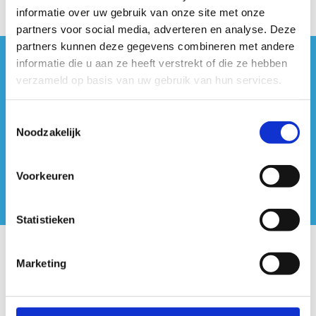
informatie over uw gebruik van onze site met onze
partners voor social media, adverteren en analyse. Deze
partners kunnen deze gegevens combineren met andere
informatie die u aan ze heeft verstrekt of die ze hebben
#sportersbelevenmeer
verzameld op basis van uw gebruik van hun services.
ook op sociale media
Toestemmingsselectie
Noodzakelijk
Voorkeuren
Statistieken
Onze centra
Marketing
Sport Vlaanderen Hoofdzetel