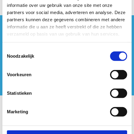
informatie over uw gebruik van onze site met onze
partners voor social media, adverteren en analyse. Deze
partners kunnen deze gegevens combineren met andere
informatie die u aan ze heeft verstrekt of die ze hebben
#sportersbelevenmeer
verzameld op basis van uw gebruik van hun services.
ook op sociale media
Toestemmingsselectie
Noodzakelijk
Voorkeuren
Statistieken
Onze centra
Marketing
Sport Vlaanderen Hoofdzetel