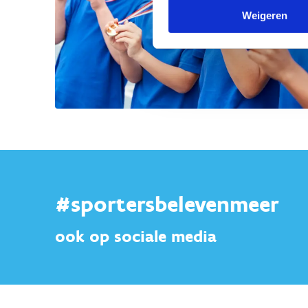
Weigeren
#sportersbelevenmeer
ook op sociale media