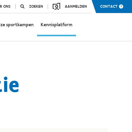
R ONS
ZOEKEN
AANMELDEN
CONTACT
ze sportkampen
Kennisplatform
ie