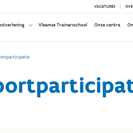
VACATURES
OVE
nstverlening
Vlaamse Trainersschool
Onze centra
On
rtparticipatie
portparticipat