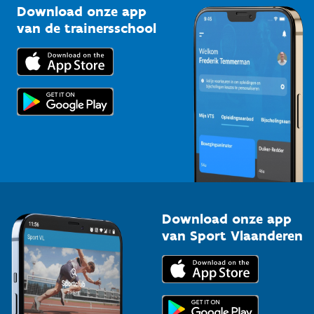
Kennisplatform
Download onze app
Bedrijven
van de trainersschool
Downloads
Trainers en begeleiders
Voor de pers
Scholen
Topsporters
Organisatoren van sportevenementen
Download onze app
van Sport Vlaanderen