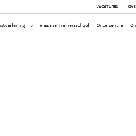
VACATURES
OVE
nstverlening
Vlaamse Trainersschool
Onze centra
On