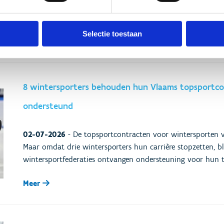
vereenvoudiging goed van de indicatoren waarmee het goe
beoordeeld. Het aantal indicatoren daalt van 36 naar 19.
Selectie toestaan
Meer
8 wintersporters behouden hun Vlaams topsportco
ondersteund
02-07-2026
-
De topsportcontracten voor wintersporten v
Maar omdat drie wintersporters hun carrière stopzetten, bl
wintersportfederaties ontvangen ondersteuning voor hun 
Meer