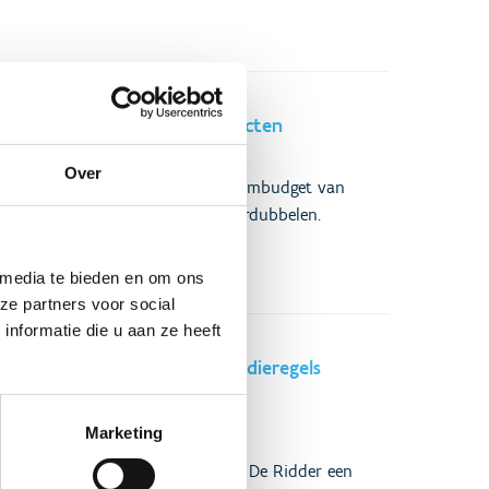
kale sportinfrastructuurprojecten
Over
 besliste om het jaarlijkse minimumbudget van
portinfrastructuur in 2026 te verdubbelen.
 media te bieden en om ons
ze partners voor social
nformatie die u aan ze heeft
aanderen vereenvoudigt subsidieregels
Marketing
Vlaams minister van Sport Annick De Ridder een