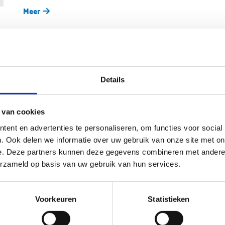
Meer
Vlaanderen investeert 10 miljoen euro in 10 bovenlo
Details
14-07-2026
-
Vlaams minister van Sport Annick De Ridder
5 miljoen voor de aanleg en vernieuwing van bovenlokale s
 van cookies
Meer
ent en advertenties te personaliseren, om functies voor social
. Ook delen we informatie over uw gebruik van onze site met on
e. Deze partners kunnen deze gegevens combineren met andere i
erzameld op basis van uw gebruik van hun services.
Minder papierwerk, meer focus op goed bestuur: Vl
voor sportfederaties
Voorkeuren
Statistieken
14-07-2026
-
De Vlaamse Regering keurt op voorstel van 