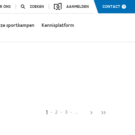
R ONS
ZOEKEN
AANMELDEN
CONTACT
ze sportkampen
Kennisplatform
1
2
3
...