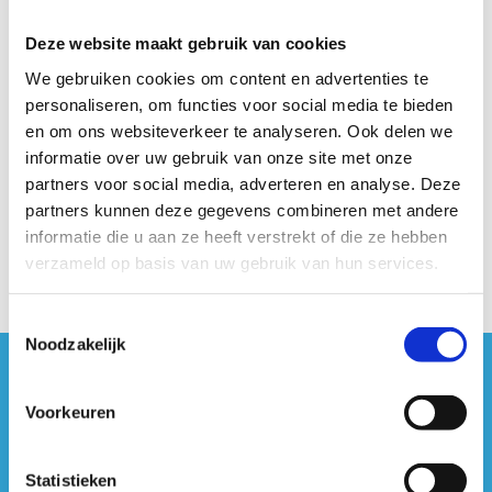
Het platform dat we gebruiken om deze video af te spelen
Deze website maakt gebruik van cookies
maakt gebruik van marketing cookies. Klik in
We gebruiken cookies om content en advertenties te
onderstaande knop op 'Alles toestaan' of zet de 'Marketing
personaliseren, om functies voor social media te bieden
cookies' aan en klik op 'Selectie toestaan'.
en om ons websiteverkeer te analyseren. Ook delen we
informatie over uw gebruik van onze site met onze
Verander cookie settings
partners voor social media, adverteren en analyse. Deze
partners kunnen deze gegevens combineren met andere
informatie die u aan ze heeft verstrekt of die ze hebben
verzameld op basis van uw gebruik van hun services.
Toestemmingsselectie
Noodzakelijk
#sportersbelevenmeer
Voorkeuren
ook op sociale media
Statistieken