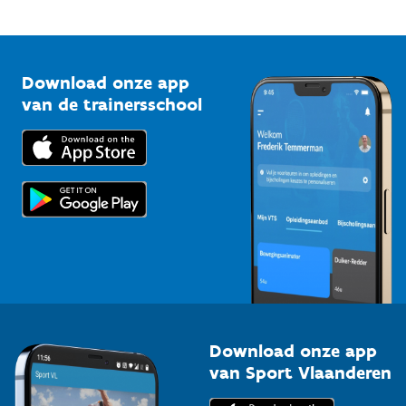
Mountainbikeroutes
Onze nieuwsbrieven
1210 Brussel
G-sport
Vlaamse Trainersschool
Sportclubs
Kennisplatform
Download onze app
Bedrijven
van de trainersschool
Downloads
Trainers en begeleiders
Voor de pers
Scholen
Topsporters
Organisatoren van sportevenementen
Download onze app
van Sport Vlaanderen