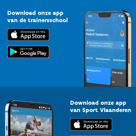
Sportclubs
Kennisplatform
Download onze app
Bedrijven
van de trainersschool
Downloads
Trainers en begeleiders
Voor de pers
Scholen
Topsporters
Organisatoren van sportevenementen
Download onze app
van Sport Vlaanderen