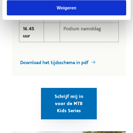
Weigeren
15.45
20
U8 + U9 + U10
uur
min.
16.45
Podium namiddag
uur
Download het tijdsschema in pdf
Schrijf mij in
voor de MTB
Kids Series