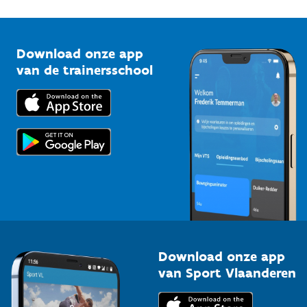
1210 Brussel
G-sport
Vlaamse Trainersschool
Sportclubs
Kennisplatform
Download onze app
Bedrijven
van de trainersschool
Downloads
Trainers en begeleiders
Voor de pers
Scholen
Topsporters
Organisatoren van sportevenementen
Download onze app
van Sport Vlaanderen