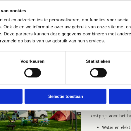
k vandaag nog jouw plekje en maak van je festivalweekend
 onvergetelijke ervaring.
 van cookies
ent en advertenties te personaliseren, om functies voor social
tdek ons sportverblijf
. Ook delen we informatie over uw gebruik van onze site met on
e. Deze partners kunnen deze gegevens combineren met andere i
erzameld op basis van uw gebruik van hun services.
Reserveer een kamer in het spor
Voorkeuren
Statistieken
In je eige
Selectie toestaan
Dat kan. We voorzien
plaatsen voor campe
kostprijs voor het 
Water en elektr