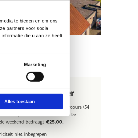
 media te bieden en om ons
ze partners voor social
nformatie die u aan ze heeft
tverblijf
Marketing
n caravan of camper
Alles toestaan
 speciale plaatsen vlakbij het parcours (54
rs en 18 plaatsen voor caravans). De
hele weekend bedraagt
€25,00.
iciteit niet inbegrepen