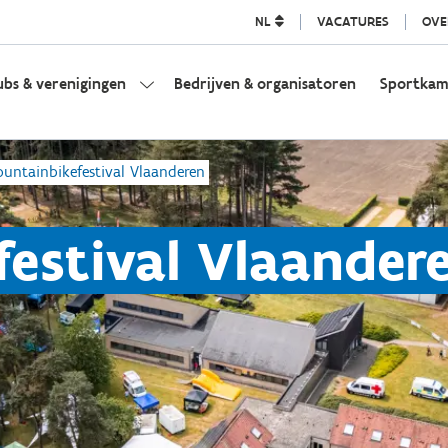
NL
VACATURES
OVE
ubs & verenigingen
Bedrijven & organisatoren
Sportka
untainbikefestival Vlaanderen
estival Vlaander