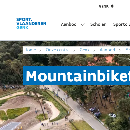
GENK
Aanbod
Scholen
Sportcl
Home
Onze centra
Genk
Aanbod
Mo
Mountainbikef