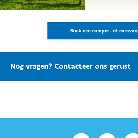
Boek een camper- of caravan
Nog vragen? Contacteer ons gerust