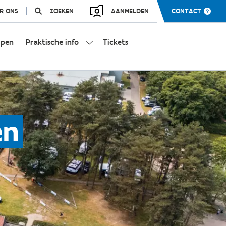
R ONS
ZOEKEN
AANMELDEN
CONTACT
mpen
Praktische info
Tickets
en