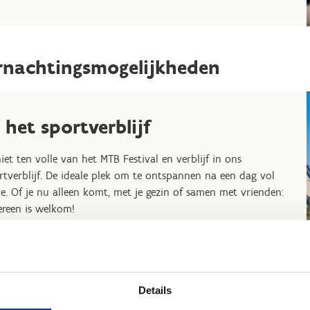
rnachtingsmogelijkheden
n het sportverblijf
iet ten volle van het MTB Festival en verblijf in ons
rtverblijf. De ideale plek om te ontspannen na een dag vol
ie. Of je nu alleen komt, met je gezin of samen met vrienden:
ereen is welkom!
1 nacht
: €29,90 per persoon (incl. bedlinnen)
Vanaf 2 nachten
: €20,50 per persoon per nacht (incl.
bedlinnen)
Ontbijt
: optioneel voor €10,20 per persoon
Details