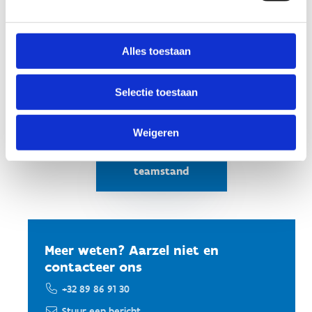
onderstaande formulier in! Een stand van 8x4
meter kost
€50,00
? Je kan meerdere stands
boeken als je extra ruimte nodig hebt.
Alles toestaan
Reserveren is mogelijk tot 21 mei 2026.
Selectie toestaan
Weigeren
Reserveer een
teamstand
Meer weten? Aarzel niet en
contacteer ons
+32 89 86 91 30
Stuur een bericht