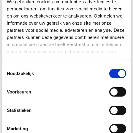
We gebruiken cookies om content en advertenties te
personaliseren, om functies voor social media te bieden
en om ons websiteverkeer te analyseren. Ook delen we
informatie over uw gebruik van onze site met onze
partners voor social media, adverteren en analyse. Deze
partners kunnen deze gegevens combineren met andere
informatie die u aan ze heeft verstrekt of die ze hebben
verzameld op basis van uw gebruik van hun services.
Toestemmingsselectie
Noodzakelijk
Voorkeuren
Plaats reserveren voor je
team?
Statistieken
Wil je een teamstand reserveren voor jouw
Marketing
sportteam tijdens het festival? Vul het