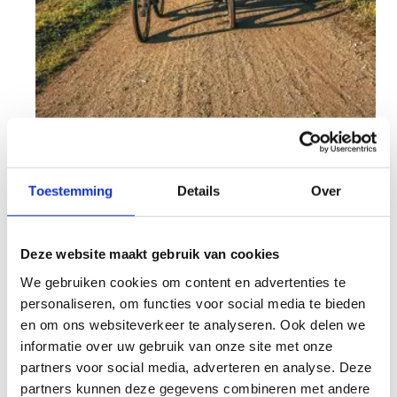
Toestemming
Details
Over
Beleef een
unieke gravelrit van 90 km
door de
mooiste natuur van Limburg en omgeving. We
Deze website maakt gebruik van cookies
steken via Zutendaal door naar het Nationaal
We gebruiken cookies om content en advertenties te
Park, waar we de grens overtrekken naar
personaliseren, om functies voor social media te bieden
Nederland voor een gezellige pitstop.
en om ons websiteverkeer te analyseren. Ook delen we
De route (via GPX) leidt je langs prachtige
informatie over uw gebruik van onze site met onze
paden. Na de rit geniet je van een leuke après
partners voor social media, adverteren en analyse. Deze
met animatie, MTB-wedstrijd, dirt- en
partners kunnen deze gegevens combineren met andere