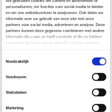
We gebruiken cookies om content en advertenties te
personaliseren, om functies voor social media te bieden
en om ons websiteverkeer te analyseren. Ook delen we
Bikers, it’s time to reunite
informatie over uw gebruik van onze site met onze
partners voor social media, adverteren en analyse. Deze
Op zaterdagavond 30 mei 2026 verzamelen
partners kunnen deze gegevens combineren met andere
riders van overal voor een next-level avond
informatie die u aan ze heeft verstrekt of die ze hebben
tijdens het Mountainbikefestival in Sky Park. De
verzameld op basis van uw gebruik van hun services.
Dirt Park Battles beloven
pure actie, vette
tricks en coole vibes
.
Toestemmingsselectie
Noodzakelijk
Vanaf 18.00 uur: vrij rijden
Om 19.30 uur: start van de Dirt Park
Battles
Voorkeuren
Kostprijs: €10,00 per rider (verzekering
inbegrepen)
Statistieken
Schrijf je op voorhand in of kom gratis mee
chillen als toeschouwer.
Marketing