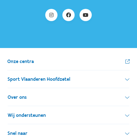
Onze centra
Sport Vlaanderen Hoofdzetel
Simon Bolivarlaan 17
Over ons
1000 Brussel
Wie zijn we, wat doen we
Wij ondersteunen
Ondernemingsnummer: BE 0248.142.826
Onze centra
Postadres
Lokale besturen
Snel naar