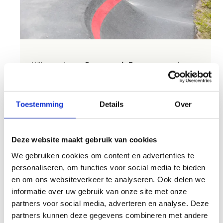
Wij organiseren
Pumptrack Fun:
spannende
tijdritten waarbij deelnemers zo snel mogelijk
ons 250 meter lange pumptrackparcours moeten
afleggen.
Toestemming
Details
Over
Dankzij ons geavanceerde tijdsregistratiesysteem
zien we precies wie de snelste is. De deelnemer
Deze website maakt gebruik van cookies
met de beste tijd wint!
We gebruiken cookies om content en advertenties te
Leeftijd: voor U9, U12, U15 en U17
personaliseren, om functies voor social media te bieden
Zaterdag 30 mei 2026
en om ons websiteverkeer te analyseren. Ook delen we
Kostprijs: €11,50 per deelnemer (verzekering
informatie over uw gebruik van onze site met onze
inbegrepen)
partners voor social media, adverteren en analyse. Deze
Zowel voor vergunningshouders als
partners kunnen deze gegevens combineren met andere