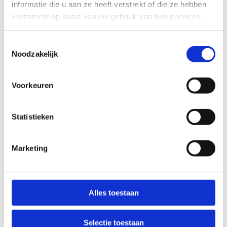
recreanten
informatie die u aan ze heeft verstrekt of die ze hebben
Inschrijven op voorhand verplicht
verzameld op basis van uw gebruik van hun services.
Toestemmingsselectie
Noodzakelijk
Neem deel aan
Voorkeuren
de Pumptrack
Fun
Statistieken
Planning 30 mei 2026
Marketing
10.30 -
Start inschrijvingen
11.00 uur
Alles toestaan
11.00 -
Vrij rijden
Selectie toestaan
12.00 uur