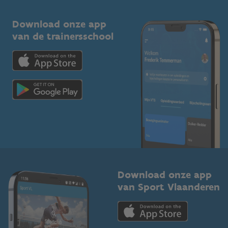
Sportclubs
Kennisplatform
Download onze app
Bedrijven
van de trainersschool
Downloads
Trainers en begeleiders
Voor de pers
Scholen
Topsporters
Organisatoren van sportevenementen
Download onze app
van Sport Vlaanderen