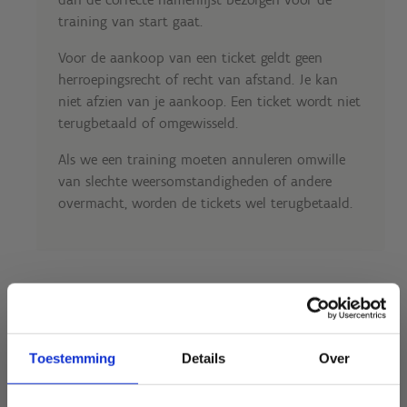
training van start gaat.
Voor de aankoop van een ticket geldt geen
herroepingsrecht of recht van afstand. Je kan
niet afzien van je aankoop. Een ticket wordt niet
terugbetaald of omgewisseld.
Als we een training moeten annuleren omwille
van slechte weersomstandigheden of andere
overmacht, worden de tickets wel terugbetaald.
Koop je tickets
Toestemming
Details
Over