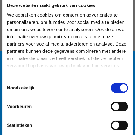
Volg een lessenreeks
Deze website maakt gebruik van cookies
openwaterzwemmen
We gebruiken cookies om content en advertenties te
personaliseren, om functies voor social media te bieden
Bereid jij je voor op je eerste triatlon? Kan je nog
en om ons websiteverkeer te analyseren. Ook delen we
wel wat tips en tricks gebruiken bij het
informatie over uw gebruik van onze site met onze
openwaterzwemmen?
partners voor social media, adverteren en analyse. Deze
Of ben je al wat meer gevorderd maar heb je nog
partners kunnen deze gegevens combineren met andere
progressiemarge?
informatie die u aan ze heeft verstrekt of die ze hebben
verzameld op basis van uw gebruik van hun services.
Volg dan
onze lessenreeks
Blauwalg in de
openwaterzwemmen
. Onder begeleiding van
Toestemmingsselectie
gediplomeerde lesgevers geven we jou in vijf
watersportbaan
Noodzakelijk
trainingen de belangrijkste tips om efficiënt in
open water te zwemmen. Zo komt oriëntatie,
🚫 Helaas is er blauwalg vastgesteld in onze
ademhaling en draften aan bod.
Voorkeuren
watersportbaan. Dit betekent dat er vanaf nu een
Enige vereiste om deel te nemen aan deze
recreatieverbod geldt. 🛶 Roeien, kajakken en zeilen
lessenreeks is dat je al crawl kan zwemmen.
Statistieken
wordt afgeraden, maar kunnen mits volgende