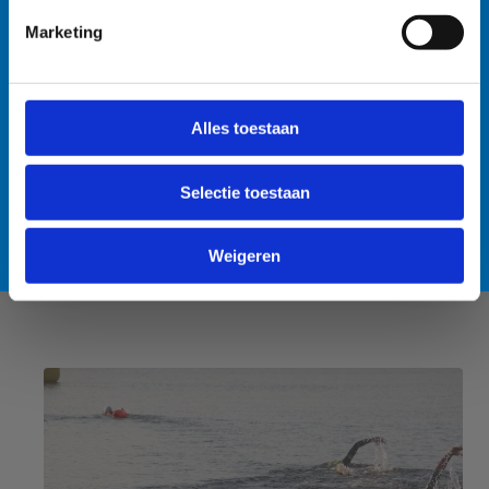
voorzorgsmaatregelen: • Handen wassen en ontsmetten
na elke training. • Boten goed afspoelen na elke
Marketing
training. • Niet in de drijflaag varen. • Niet voor
personen met een zwakke gezondheid. Voor de
openwaterzwemmers is er een alternatieve zwemlocatie
Alles toestaan
voorzien. Bedankt voor jullie begrip! 💙
Selectie toestaan
Lees meer over de alternatieve zwemlocatie
Weigeren