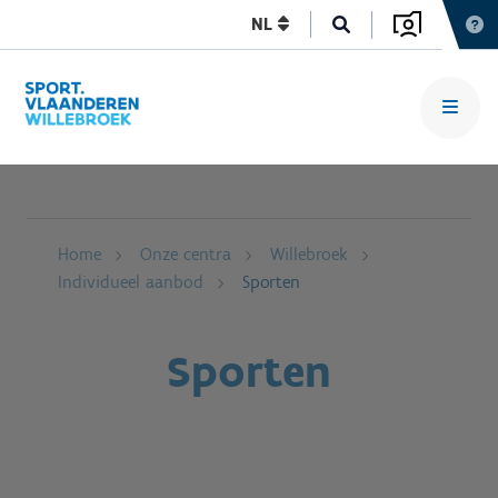
NL
Home
Onze centra
Willebroek
Individueel aanbod
Sporten
Sporten