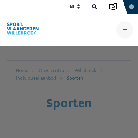
NL
Home
Onze centra
Willebroek
Individueel aanbod
Sporten
Sporten