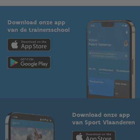
G-sport
Vlaamse Trainersschool
Sportclubs
Kennisplatform
Download onze app
Bedrijven
van de trainersschool
Downloads
Trainers en begeleiders
Voor de pers
Scholen
Topsporters
Organisatoren van sportevenementen
Download onze app
van Sport Vlaanderen