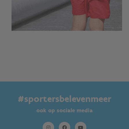
#sportersbelevenmeer
ook op sociale media