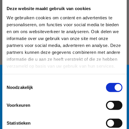
Deze website maakt gebruik van cookies
We gebruiken cookies om content en advertenties te
personaliseren, om functies voor social media te bieden
en om ons websiteverkeer te analyseren. Ook delen we
informatie over uw gebruik van onze site met onze
partners voor social media, adverteren en analyse. Deze
partners kunnen deze gegevens combineren met andere
informatie die u aan ze heeft verstrekt of die ze hebben
verzameld op basis van uw gebruik van hun services.
Toestemmingsselectie
Noodzakelijk
Blauwalg in de
watersportbaan
Voorkeuren
Kom op sportstage in
Willebroek
🚫 Helaas is er blauwalg vastgesteld in onze
Statistieken
watersportbaan. Dit betekent dat er vanaf nu een
Wil je met je sportclub, vereniging of federatie