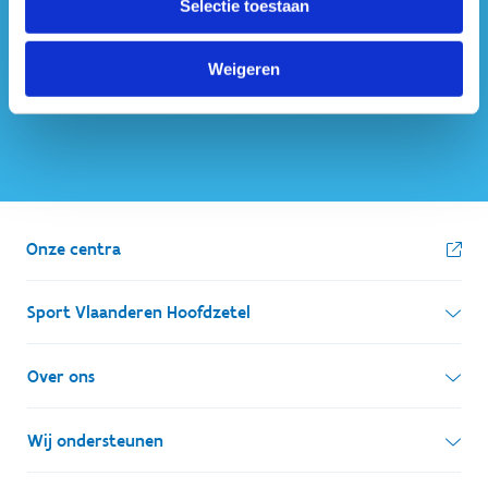
Selectie toestaan
ook op sociale media
Weigeren
Onze centra
Sport Vlaanderen Hoofdzetel
Simon Bolivarlaan 17
Over ons
1000 Brussel
Wie zijn we, wat doen we
Wij ondersteunen
Ondernemingsnummer: BE 0248.142.826
Onze centra