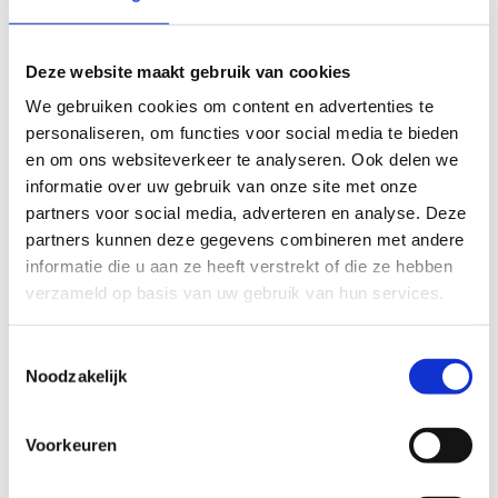
Locatie
Deze website maakt gebruik van cookies
We gebruiken cookies om content en advertenties te
VTS wordt 30!
personaliseren, om functies voor social media te bieden
en om ons websiteverkeer te analyseren. Ook delen we
30 jaar samen meer trainers beter
informatie over uw gebruik van onze site met onze
partners voor social media, adverteren en analyse. Deze
opleiden
partners kunnen deze gegevens combineren met andere
informatie die u aan ze heeft verstrekt of die ze hebben
De Vlaamse Trainersschool werd in 1994 opgericht en
verzameld op basis van uw gebruik van hun services.
blaast dit jaar dus 30 kaarsjes uit. Om dat te vieren
organiseren we op
vrijdag 13 december
een
gala-
avond
.
Toestemmingsselectie
Noodzakelijk
Via deze webpagina houden we je op de hoogte en kan
je inschrijven.
Voorkeuren