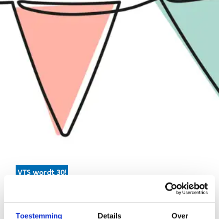
VTS wordt 30!
Programma
Schrijf je in
Toestemming
Details
Over